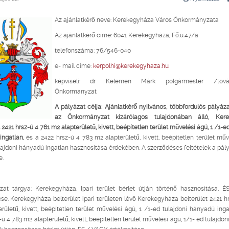
Az ajánlatkérő neve: Kerekegyháza Város Önkormányzata
Az ajánlatkérő címe: 6041 Kerekegyháza, Fő.u.47/a
telefonszáma: 76/546-040
e- mail címe:
kerpolhi@kerekegyhaza.hu
képviseli: dr Kelemen Márk polgármester /továb
Önkormányzat
A pályázat célja: Ajánlatkérő nyilvános, többfordulós pályáza
az Önkormányzat kizárólagos tulajdonában álló, Kere
t 2421 hrsz-ú
4 761 m2 alapterületű, kivett, beépítetlen terület művelési ágú, 1 /1-e
ingatlan,
és a 2422 hrsz-ú 4 783 m2 alapterületű, kivett, beépítetlen terület műv
lajdoni hányadú ingatlan hasznosítása érdekében. A szerződéses feltételek a pályá
e.
at tárgya: Kerekegyháza, Ipari terület bérlet útján történő hasznosítása, 
ése. Kerekegyháza belterület ipari területen lévő Kerekegyháza belterület 2421 hr
rületű, kivett, beépítetlen terület művelési ágú, 1 /1-ed tulajdoni hányadú inga
-ú 4 783 m2 alapterületű, kivett, beépítetlen terület művelési ágú, 1/1- ed tulajdo