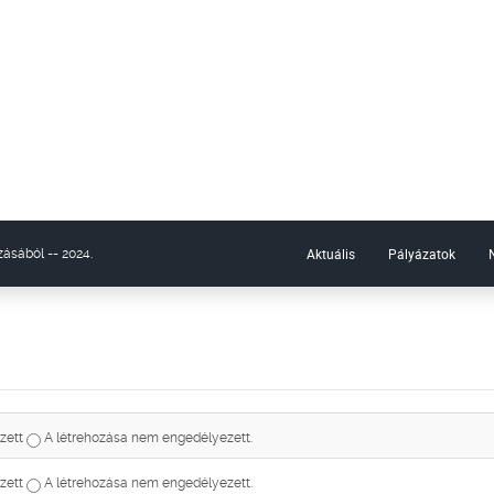
Aktuális
Pályázatok
ásából -- 2024.
zett
A létrehozása nem engedélyezett.
zett
A létrehozása nem engedélyezett.