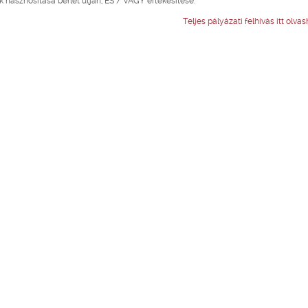
k hasznosítása bérlet útján, ÉS / VAGY értékesítése.
Teljes pályázati felhívás itt olvash