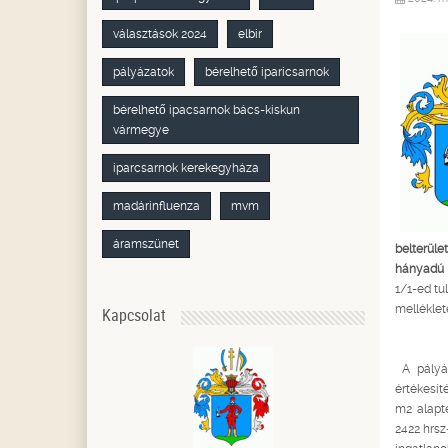
választások 2024
elbir
pályázatok
bérelhető iparicsarnok
bérelhető ipacsarnok bács-kiskun
vármegye
iparcsarnok kerekegyháza
madárinfluenza
mvm
áramszünet
belterüle
hányadú 
1/1-ed tu
melléklet
Kapcsolat
A pályáz
értékesít
m2 alapte
2422 hrsz