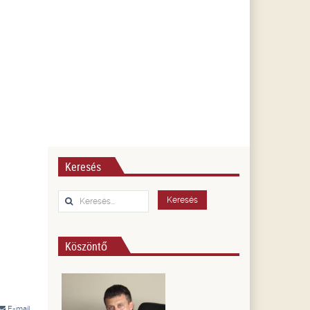
Keresés
Keresés...
Keresés
Köszöntő
E-mail