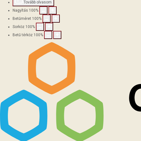
Tovább olvasom
Nagyítás
100
%
Betűméret
100
%
Sorköz
100
%
Betű térköz
100
%