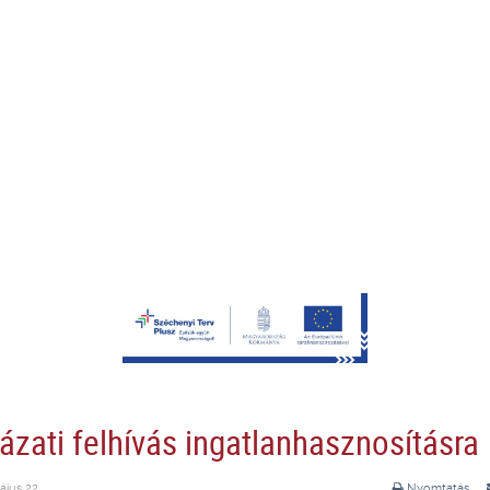
ázati felhívás ingatlanhasznosításra
ájus 22.
Nyomtatás