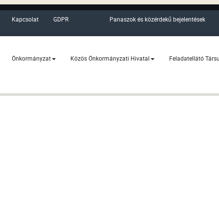
Kapcsolat
GDPR
Panaszok és közérdekű bejelentések
Önkormányzat
Közös Önkormányzati Hivatal
Feladatellátó Társ