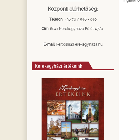
ingatlano
Központi elérhetőség:
Telefon:
+36 76 / 546 - 040
Cím:
6041 Kerekegyháza Fő út 47/a.,
E-mail:
kerpolhi@kerekegyhaza.hu
Kerekegyházi értékeink