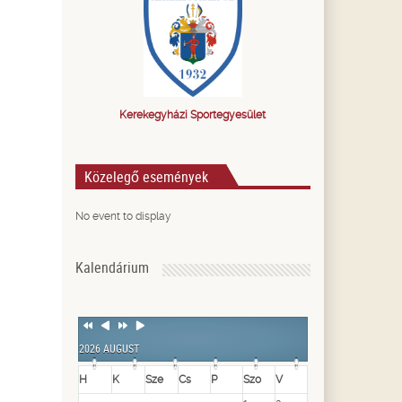
Kerekegyházi Sportegyesület
Közelegő események
No event to display
Kalendárium
Previous
Previous
Next
Next
Year
Month
Year
Month
2026 AUGUST
H
K
Sze
Cs
P
Szo
V