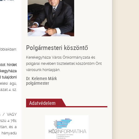
Polgármesteri köszöntő
biakban:
Kerekegyháza Város Önkormányzata és
polgárai nevében tisztelettel köszöntöm Önt
tot hirdet
városunk honlapján.
kegyháza
d tulajdoni
Dr. Kelemen Márk
polgármester
elési ágú,
zat 4. sz.
Adatvédelem
ÉS / VAGY
sz­ú 4 761
tlan, és a
ni hányadú