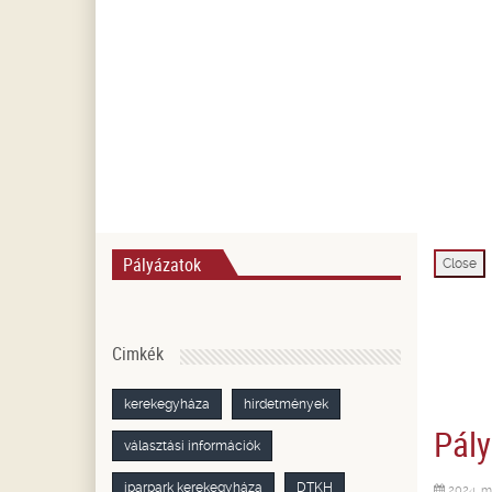
Pályázatok
Close
Cimkék
kerekegyháza
hirdetmények
Pály
választási információk
iparpark kerekegyháza
DTKH
2024. m