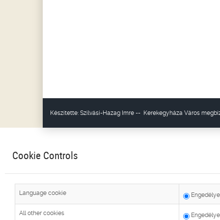
Készítette:
Szilvási-Hazag Imre
--
Kerekegyháza Város
megbíz
Cookie Controls
Language cookie
Engedélye
All other cookies
Engedélye