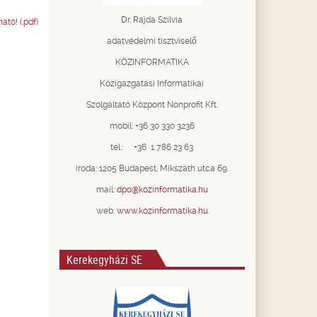
Dr. Rajda Szilvia
ató! (.pdf)
adatvédelmi tisztviselő
KÖZINFORMATIKA
Közigazgatási Informatikai
Szolgáltató Központ Nonprofit Kft.
mobil: +36 30 330 3236
tel.: +36 1 786 23 63
iroda: 1205 Budapest, Mikszáth utca 69.
mail:
dpo@kozinformatika.hu
web:
www.kozinformatika.hu
Kerekegyházi SE