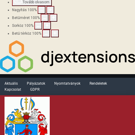
Tovább olvasom
Nagyítás
100
%
Betűméret
100
%
Sorköz
100
%
Betű térköz
100
%
Aktuális
Pályázatok
Nyomtatványok
Rendeletek
Kapcsolat
GDPR