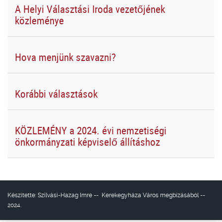
A Helyi Választási Iroda vezetőjének
közleménye
Hova menjünk szavazni?
Korábbi választások
KÖZLEMÉNY a 2024. évi nemzetiségi
önkormányzati képviselő állításhoz
Készítette:
Szilvási-Hazag Imre
--
Kerekegyháza Város
megbízásából --
2024.