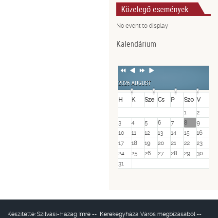
Közelegő események
No event to display
Kalendárium
Previous
Previous
Next
Next
Year
Month
Year
Month
2026 AUGUST
H
K
Sze
Cs
P
Szo
V
1
2
3
4
5
6
7
8
9
10
11
12
13
14
15
16
17
18
19
20
21
22
23
24
25
26
27
28
29
30
31
Készítette:
Szilvási-Hazag Imre
--
Kerekegyháza Város
megbízásából --