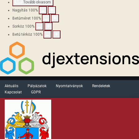
Tovább olvasom
Nagyítás
100
%
Betűméret
100
%
Sorköz
100
%
Betű térköz
100
%
Aktuális
Pályázatok
Nyomtatványok
Rendeletek
Kapcsolat
GDPR