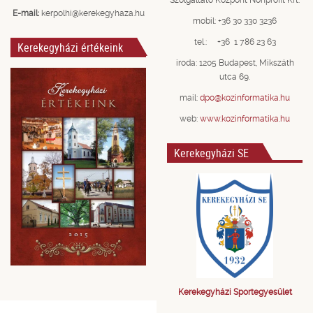
E-mail:
kerpolhi@kerekegyhaza.hu
mobil: +36 30 330 3236
tel.: +36 1 786 23 63
Kerekegyházi értékeink
iroda: 1205 Budapest, Mikszáth
utca 69.
mail:
dpo@kozinformatika.hu
web:
www.kozinformatika.hu
Kerekegyházi SE
Kerekegyházi Sportegyesület