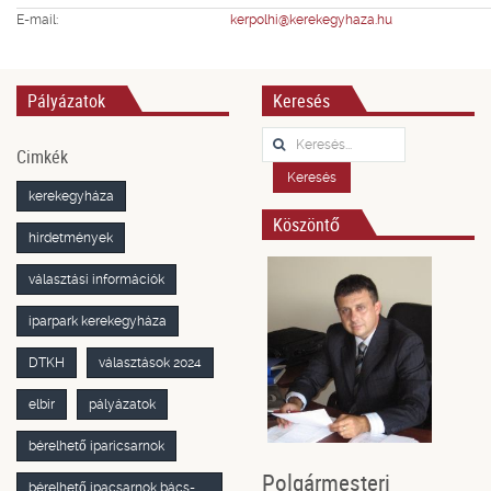
E-mail:
kerpolhi@kerekegyhaza.hu
Pályázatok
Keresés
Keresés...
Cimkék
Keresés
kerekegyháza
Köszöntő
hirdetmények
választási információk
iparpark kerekegyháza
DTKH
választások 2024
elbir
pályázatok
bérelhető iparicsarnok
Polgármesteri
bérelhető ipacsarnok bács-