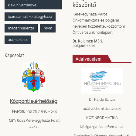
köszöntő
kiskun vármegye
Kerekegyháza Város
iparcsarnok kerekegyháza
Önkormányzata és polgárai
nevében tisztelettel köszöntöm
madárinfluenza
mvm
Önt városunk honlapján.
áramszünet
Dr. Kelemen Márk
polgármester
Kapcsolat
Adatvédelem
Dr. Rajda Szilvia
Központi elérhetőség:
adatvédelmi tisztviselő
Telefon:
+36 76 / 546 - 040
KÖZINFORMATIKA
Cím:
6041 Kerekegyháza Fő út
47/a.,
Közigazgatási Informatikai
Szolgáltató Központ Nonprofit Kft.