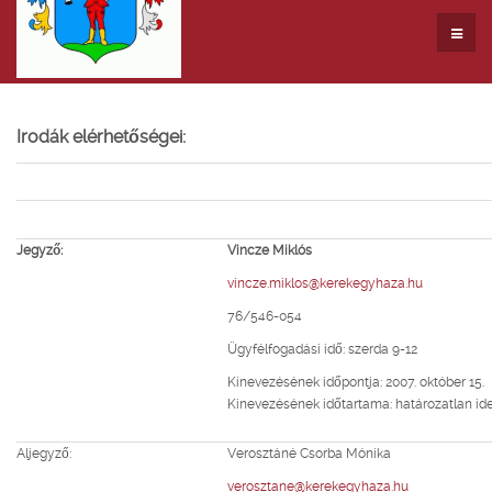
Irodák elérhetőségei:
Jegyző:
Vincze Miklós
vincze.miklos@kerekegyhaza.hu
76/546-054
Ügyfélfogadási idő: szerda 9-12
Kinevezésének időpontja: 2007. október 15.
Kinevezésének időtartama: határozatlan id
Aljegyző:
Verosztáné Csorba Mónika
verosztane@kerekegyhaza.hu