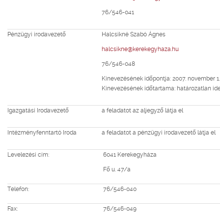
76/546-041
Pénzügyi irodavezető
Halcsikné Szabó Ágnes
halcsikne@kerekegyhaza.hu
76/546-048
Kinevezésének időpontja: 2007. november 1.
Kinevezésének időtartama: határozatlan id
Igazgatási Irodavezető
a feladatot az aljegyző látja el
Intézményfenntartó Iroda
a feladatot a pénzügyi irodavezető látja el
Levelezési cím:
6041 Kerekegyháza
Fő u. 47/a
Telefon:
76/546-040
Fax:
76/546-049