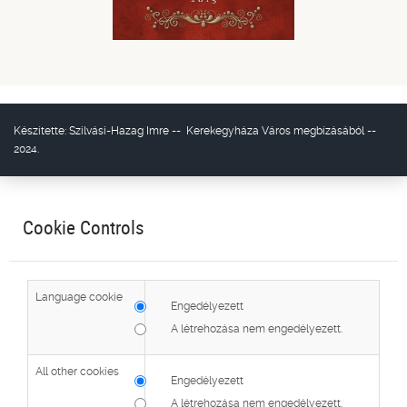
Készítette:
Szilvási-Hazag Imre
--
Kerekegyháza Város
megbízásából --
2024.
Cookie Controls
Language cookie
Engedélyezett
A létrehozása nem engedélyezett.
All other cookies
Engedélyezett
A létrehozása nem engedélyezett.