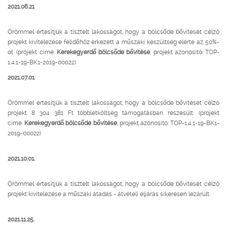
2021.06.21
Örömmel értesítjük a tisztelt lakosságot, hogy a bölcsőde bővítését célzó
projekt kivitelezése félidőhöz érkezett a műszaki készültség elérte az 50%-
ot. (projekt címe:
Kerekegyerdő bölcsőde bővítése
, projekt azonosító: TOP-
1.4.1-19-BK1-2019-00022)
2021.07.01
Örömmel értesítjük a tisztelt lakosságot, hogy a bölcsőde bővítését célzó
projekt 8 304 381 Ft többletköltség támogatásban részesült. (projekt
címe:
Kerekegyerdő bölcsőde bővítése
, projekt azonosító: TOP-1.4.1-19-BK1-
2019-00022)
2021.10.01.
Örömmel értesítjük a tisztelt lakosságot, hogy a bölcsőde bővítését célzó
projekt kivitelezése a műszaki átadás - átvételi eljárás sikeresen lezárult.
2021.11.25.