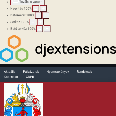
Tovább olvasom
Nagyítás
100
%
Betűméret
100
%
Sorköz
100
%
Betű térköz
100
%
Aktuális
Pályázatok
Nyomtatványok
Rendeletek
Kapcsolat
GDPR