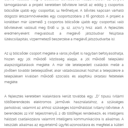
támogatásnak a projekt keretében bővítésre került az eddig 3 csoportos
bölcsőde újabb egy csoporttal, 14 férőhellyel. A bővítés kapcsán várható
dolgozói létszámnövekedés egy csoportszobára 2 fő gondozó. A projekt a
korábban már üzemelő 3 csoportos bölcsőde újabb egy csoporttal való
bővítésével valósult meg Erdő u. 31. sz. 2270/3 hrsz. alatt. A fejlesztés
eredményeként megvalósult a meglévő játszóudvar felújítása
(ütéscsillapítás, vízpermetező beszerzése a meglévő játszóudvarba is).
Az új bölcsődei csoport megléte a város jövőjét is nagyban befolyásolhatja,
hiszen egy jól működő közösség alapja, a jól működő települési
alapszolgáltatások megléte. A már ide letelepedett családok mellé a
jövőben további betelepülőket, akár vállalkozásokat hozhat a településre a
településen kiválóan működő szociális és alapfokú oktatási feltételek
megléte.
A fejlesztés keretében kialakításra került továbbá egy „D” típusú (villám)
töltőberendezés elektromos járművek használatához, a szükséges
parkolóval, valamint az ahhoz szükséges közműhálózat (villany) bővítése. A
berendezés 22 kW teljesítményű, 2 db töltőfejjel rendelkezik, és intelligens
hálózati csatlakozásra valamint intelligens kommunikációra is alkalmas. A
készülék alkalmas az egyértelmű ügyfél-azonosításra és megfelel a kültéri