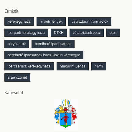
Cimkék
kerekegyháza
hirdetmények
választási információk
iparpark kerekegyháza
DTKH
választások 2024
elbir
pályázatok
bérelhető iparicsarnok
bérelhető ipacsarnok bács-kiskun vármegye
iparcsarnok kerekegyháza
madárinfluenza
mvm
áramszünet
Kapcsolat