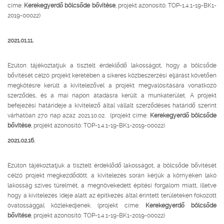
címe:
Kerekegyerdő bölcsőde bővítése
, projekt azonosító: TOP-1.4.1-19-BK1-
2019-00022)
2021.01.11.
Ezúton tájékoztatjuk a tisztelt érdeklődő lakosságot, hogy a bölcsőde
bővítését célzó projekt keretében a sikeres közbeszerzési eljárást követően
megkötésre került a kivitelezővel a projekt megvalósítására vonatkozó
szerződés, és a mai napon átadásra került a munkaterület. A projekt
befejezési határideje a kivitelező által vállalt szerződéses határidő szerint
várhatóan 270 nap azaz 2021.10.02. (projekt címe:
Kerekegyerdő bölcsőde
bővítése
, projekt azonosító: TOP-1.4.1-19-BK1-2019-00022)
2021.02.16.
Ezúton tájékoztatjuk a tisztelt érdeklődő lakosságot, a bölcsőde bővítését
célzó projekt megkezdődött. a kivitelezés során kérjük a környéken lakó
lakosság szíves türelmét, a megnövekedett építési forgalom miatt, illetve
hogy a kivitelezés ideje alatt az építkezés által érintett területeken fokozott
óvatossággal közlekedjenek. (projekt címe:
Kerekegyerdő bölcsőde
bővítése
, projekt azonosító: TOP-1.4.1-19-BK1-2019-00022)