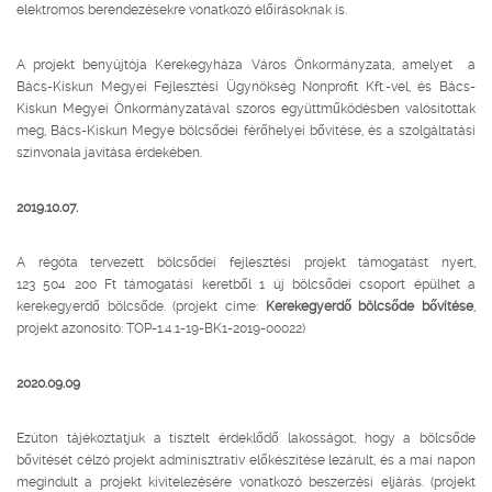
elektromos berendezésekre vonatkozó előírásoknak is.
A projekt benyújtója Kerekegyháza Város Önkormányzata, amelyet a
Bács-Kiskun Megyei Fejlesztési Ügynökség Nonprofit Kft.-vel, és Bács-
Kiskun Megyei Önkormányzatával szoros együttműködésben valósítottak
meg, Bács-Kiskun Megye bölcsődei férőhelyei bővítése, és a szolgáltatási
színvonala javítása érdekében.
2019.10.07.
A régóta tervezett bölcsődei fejlesztési projekt támogatást nyert,
123 504 200 Ft támogatási keretből 1 új bölcsődei csoport épülhet a
kerekegyerdő bölcsőde. (projekt címe:
Kerekegyerdő bölcsőde bővítése
,
projekt azonosító: TOP-1.4.1-19-BK1-2019-00022)
2020.09.09
Ezúton tájékoztatjuk a tisztelt érdeklődő lakosságot, hogy a bölcsőde
bővítését célzó projekt adminisztratív előkészítése lezárult, és a mai napon
megindult a projekt kivitelezésére vonatkozó beszerzési eljárás. (projekt