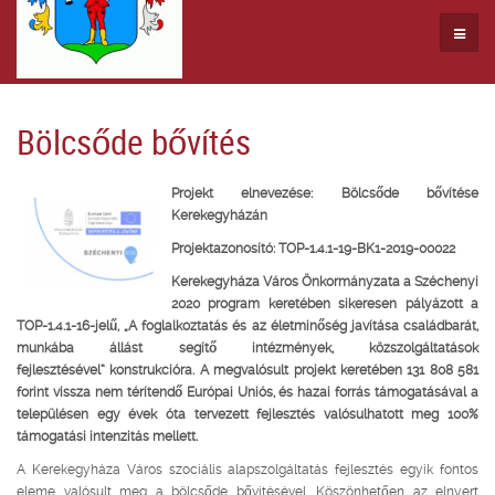
Bölcsőde bővítés
Projekt elnevezése: Bölcsőde bővítése
Kerekegyházán
Projektazonosító: TOP-1.4.1-19-BK1-2019-00022
Kerekegyháza Város Önkormányzata a Széchenyi
2020 program keretében sikeresen pályázott a
TOP-1.4.1-16-jelű,
„A foglalkoztatás és az életminőség javítása családbarát,
munkába állást segítő intézmények, közszolgáltatások
fejlesztésével”
konstrukcióra. A megvalósult projekt keretében 131 808 581
forint vissza nem térítendő Európai Uniós, és hazai forrás támogatásával a
településen egy évek óta tervezett fejlesztés valósulhatott meg 100%
támogatási intenzitás mellett.
A Kerekegyháza Város szociális alapszolgáltatás fejlesztés egyik fontos
eleme valósult meg a bölcsőde bővítésével. Köszönhetően az elnyert