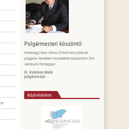
Polgármesteri köszöntő
Kerekegyháza Város Önkormányzata és
polgárai nevében tisztelettel köszöntöm Önt
városunk honlapján.
Dr. Kelemen Márk
polgármester
Adatvédelem
ól