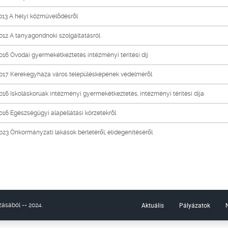
13 A helyi közmûvelõdésrõl
12 A tanyagondnoki szolgáltatásról
16 Óvodai gyermekétkeztetés intézményi térítési díj
017 Kerekegyháza város településképének védelmérõl
16 Iskoláskorúak intézményi gyermekétkeztetés, intézményi térítési díja
16 Egészségügyi alapellátási körzetekrõl
23 Önkormányzati lakások bérletéről, elidegenítéséről
Aktuális
Pályázatok
ásából -- 2024.