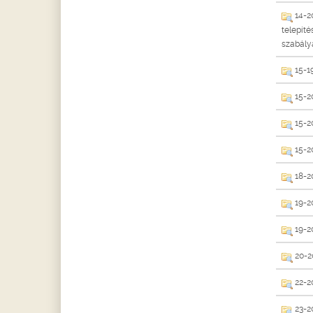
14-20
telepíté
szabálya
15-19
15-20
15-20
15-2
18-2
19-2
19-20
20-20
22-20
23-20