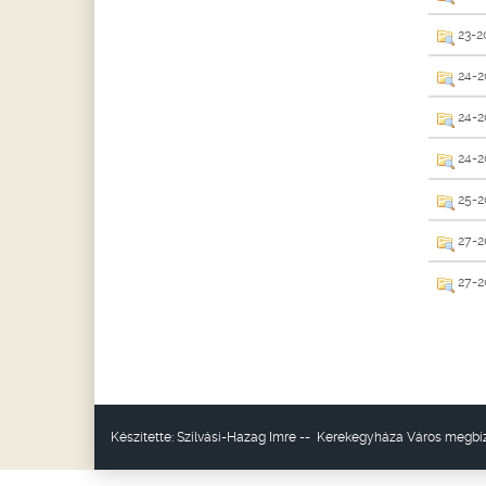
23-20
24-20
24-20
24-2
25-20
27-20
27-20
Készítette:
Szilvási-Hazag Imre
--
Kerekegyháza Város
megbíz