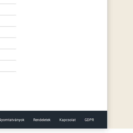
Nyomtatványok
Rendeletek
Kapcsolat
GDPR