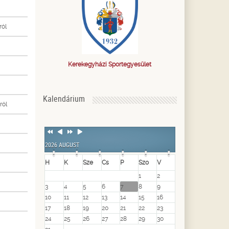
ról
Kerekegyházi Sportegyesület
Kalendárium
ról
Previous
Previous
Next
Next
Year
Month
Year
Month
2026 AUGUST
H
K
Sze
Cs
P
Szo
V
1
2
3
4
5
6
7
8
9
10
11
12
13
14
15
16
17
18
19
20
21
22
23
24
25
26
27
28
29
30