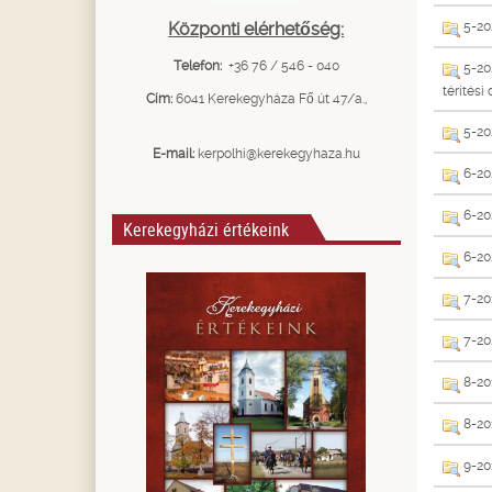
Központi elérhetőség:
5-202
Telefon:
+36 76 / 546 - 040
5-202
térítési 
Cím:
6041 Kerekegyháza Fő út 47/a.,
5-20
E-mail:
kerpolhi@kerekegyhaza.hu
6-202
6-202
Kerekegyházi értékeink
6-20
7-201
7-202
8-201
8-201
9-201