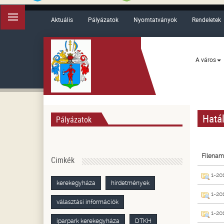
Aktuális
Pályázatok
Nyomtatványok
Rendeletek
A város
Hatá
Pályázatok
Filenam
Cimkék
1-201
kerekegyháza
hirdetmények
1-20
választási információk
1-201
iparpark kerekegyháza
DTKH