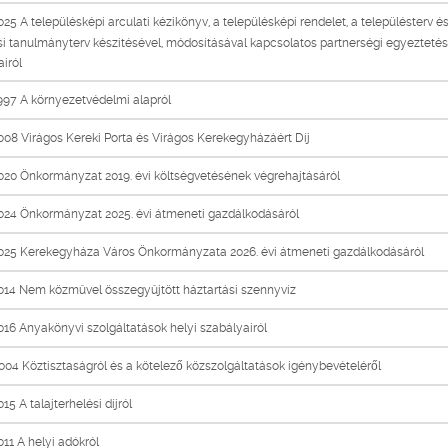
25 A településképi arculati kézikönyv, a településképi rendelet, a településterv és
si tanulmányterv készítésével, módosításával kapcsolatos partnerségi egyeztetés
iról
97 A környezetvédelmi alapról
08 Virágos Kereki Porta és Virágos Kerekegyházáért Díj
20 Önkormányzat 2019. évi költségvetésének végrehajtásáról
024 Önkormányzat 2025. évi átmeneti gazdálkodásáról
025 Kerekegyháza Város Önkormányzata 2026. évi átmeneti gazdálkodásáról
014 Nem közmûvel összegyûjtött háztartási szennyvíz
16 Anyakönyvi szolgáltatások helyi szabályairól
04 Köztisztaságról és a kötelező közszolgáltatások igénybevételéről
15 A talajterhelési díjról
11 A helyi adókról