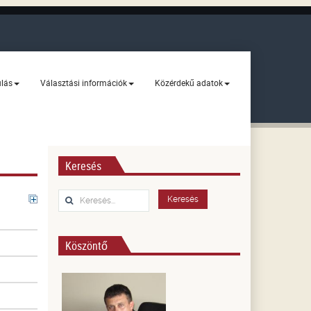
ulás
Választási információk
Közérdekű adatok
Keresés
Keresés...
Keresés
Köszöntő