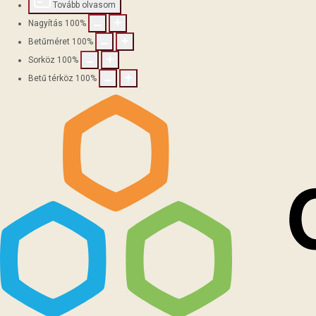
Tovább olvasom
Nagyítás
100
%
Betűméret
100
%
Sorköz
100
%
Betű térköz
100
%