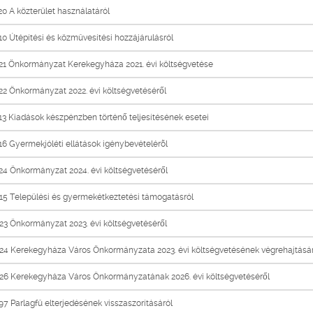
0 A közterület használatáról
0 Útépítési és közmûvesítési hozzájárulásról
21 Önkormányzat Kerekegyháza 2021. évi költségvetése
2 Önkormányzat 2022. évi költségvetéséről
3 Kiadások készpénzben történő teljesítésének esetei
6 Gyermekjóléti ellátások igénybevételérõl
4 Önkormányzat 2024. évi költségvetéséről
5 Települési és gyermekétkeztetési támogatásról
3 Önkormányzat 2023. évi költségvetéséről
24 Kerekegyháza Város Önkormányzata 2023. évi költségvetésének végrehajtásár
26 Kerekegyháza Város Önkormányzatának 2026. évi költségvetéséről
7 Parlagfû elterjedésének visszaszorításáról