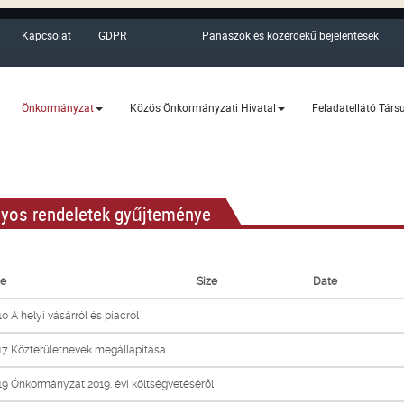
Kapcsolat
GDPR
Panaszok és közérdekű bejelentések
Önkormányzat
Közös Önkormányzati Hivatal
Feladatellátó Társ
lyos rendeletek gyűjteménye
e
Size
Date
0 A helyi vásárról és piacról
17 Közterületnevek megállapítása
9 Önkormányzat 2019. évi költségvetésérõl