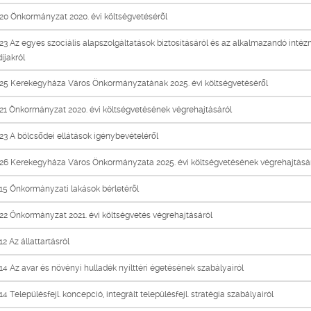
0 Önkormányzat 2020. évi költségvetésérõl
3 Az egyes szociális alapszolgáltatások biztosításáról és az alkalmazandó inté
díjakról
25 Kerekegyháza Város Önkormányzatának 2025. évi költségvetéséről
1 Önkormányzat 2020. évi költségvetésének végrehajtásáról
3 A bölcsődei ellátások igénybevételéről
26 Kerekegyháza Város Önkormányzata 2025. évi költségvetésének végrehajtásá
5 Önkormányzati lakások bérletérõl
2 Önkormányzat 2021. évi költségvetés végrehajtásáról
2 Az állattartásról
4 Az avar és növényi hulladék nyílttéri égetésének szabályairól
4 Településfejl. koncepció, integrált településfejl. stratégia szabályairól