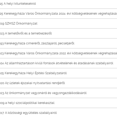
5 A helyi kituntetesekrol
25 Kerekegyháza Város Önkormányzata 2024. évi költségvetésének végrehajtásá
019 SZMSZ Önkormányzat
23 A temetőkről és a temetkezésről
93 Kerekegyháza címerérõl, zászlajáról, pecsétjérõl
023 Kerekegyháza Város Önkormányzata 2022. évi költségvetésének végrehajtásá
24 Az államháztartáson kívüli források átvételének és átadásának szabályairól
25 Kerekegyháza Helyi Építési Szabályzatáról
20 Az üzletek éjszakai nyitvatartási rendjérõl
023 Az önkormányzat vagyonáról és vagyongazdálkodásáról
09 a helyi szociálpolitikai kerekasztal
17 A közösségi együttélés szabályairól