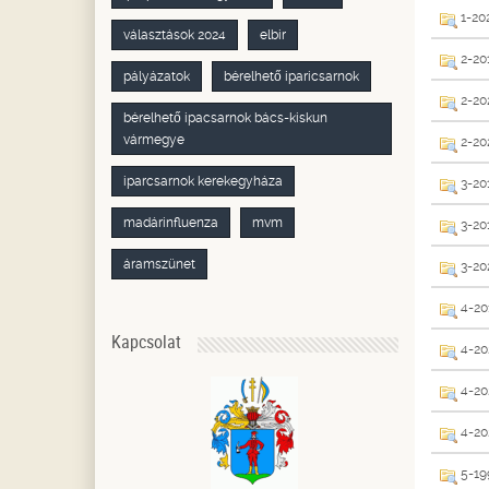
1-202
választások 2024
elbir
2-201
pályázatok
bérelhető iparicsarnok
2-20
bérelhető ipacsarnok bács-kiskun
vármegye
2-202
iparcsarnok kerekegyháza
3-201
madárinfluenza
mvm
3-201
áramszünet
3-202
4-201
Kapcsolat
4-202
4-20
4-20
5-199