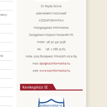
Dr. Rajda Szilvia
adatvédelmi tisztviselő
zményi
KÖZINFORMATIKA
Közigazgatási Informatikai
Szolgáltató Központ Nonprofit Kft.
mobil: +36 30 330 3236
tel.: +36 1 786 23 63
ról
iroda: 1205 Budapest, Mikszáth utca 69.
mail:
dpo@kozinformatika.hu
web:
www.kozinformatika.hu
Kerekegyházi SE