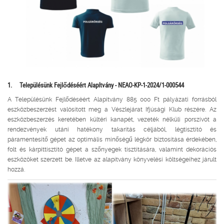
1.
Településünk Fejlődéséért Alapítvány -
NEAO-KP-1-2024/1-000544
A Településünk Fejlődéséért Alapítvány 885 000 Ft pályázati forrásból
eszközbeszerzést valósított meg a Vészlejárat Ifjúsági Klub részére. Az
eszközbeszerzés keretében kültéri kanapét, vezeték nélküli porszívót a
rendezvények utáni hatékony takarítás céljából, légtisztító és
páramentesítő gépet az optimális minőségű légkör biztosítása érdekében,
folt és kárpittisztító gépet a szőnyegek tisztítására, valamint dekorációs
eszközöket szerzett be. Illetve az alapítvány könyvelési költségeihez járult
hozzá.