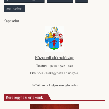
áramszünet
Kapcsolat
Központi elérhetőség:
Telefon:
+36 76 / 546 - 040
Cím:
6041 Kerekegyháza Fő út 47/a.,
E-mail:
kerpolhi@kerekegyhaza.hu
Kerekegyházi értékeink