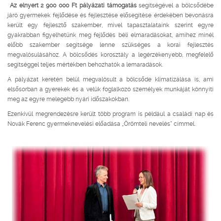
Az elnyert 2 900 000 Ft pályázati támogatás
segítségével a bölcsődébe
járó gyermekek fejlődése és fejlesztése elősegítése érdekében bevonásra
került egy fejlesztő szakember, mivel tapasztalataink szerint egyre
gyakrabban figyelhetünk meg fejlődés béli elmaradásokat, amihez minél
előbb szakember segítsége lenne szükséges a korai fejlesztés
megvalósulásához. A bölcsődés korosztály a legérzékenyebb, megfelelő
segítséggel teljes mértékben behozhatók a lemaradások.
A pályázat keretén belül megvalósult a bölcsőde klimatizálása is, ami
elsősorban a gyerekek és a velük foglalkozó személyek munkáját könnyíti
meg az egyre melegebb nyári időszakokban.
Ezenkívül megrendezésre került több program is például a családi nap és
Novák Ferenc gyermeknevelési előadása „Örömteli nevelés” címmel.