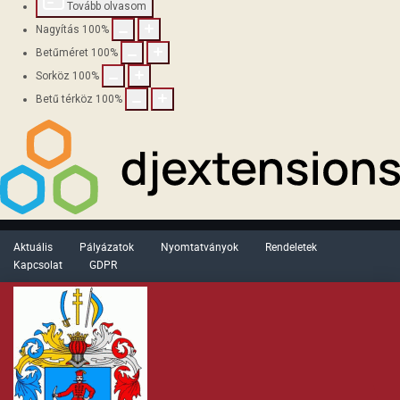
Tovább olvasom
Nagyítás
100
%
Betűméret
100
%
Sorköz
100
%
Betű térköz
100
%
Aktuális
Pályázatok
Nyomtatványok
Rendeletek
Kapcsolat
GDPR