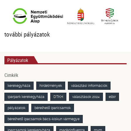
további pályázatok
Pályázatok
Cimkék
kerekegyháza
hirdetmények
választási információk
iparpark kerekegyháza
DTKH
választások 2024
elbir
pályázatok
bérelhető iparicsarnok
bérelhető ipacsarnok bács-kiskun vármegye
iparcsarnok kerekegyháza
madárinfluenza
mvm