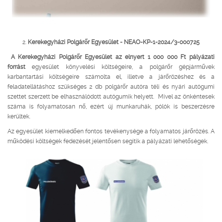
2.
Kerekegyházi Polgárőr Egyesület - NEAO-KP-1-2024/3-000725
A Kerekegyházi Polgárőr Egyesület az elnyert 1 000 000 Ft pályázati
forrást
egyesület könyvelési költségeire, a polgárőr gépjárművek
karbantartási költségeire számolta el, illetve a járőrözéshez és a
feladatellátáshoz szükséges 2 db polgárőr autóra téli és nyári autógumi
szettet szerzett be elhasználódott autógumik helyett. Mivel az önkéntesek
száma is folyamatosan nő, ezért új munkaruhák, pólók is beszerzésre
kerültek.
Az egyesület kiemelkedően fontos tevékenysége a folyamatos járőrözés. A
működési költségek fedezését jelentősen segítik a pályázati lehetőségek.