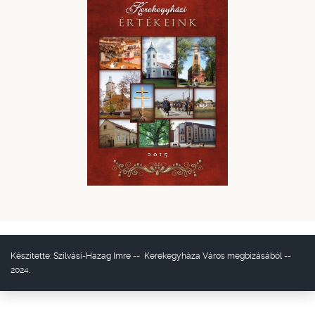
Készítette:
Szilvási-Hazag Imre
--
Kerekegyháza Város
megbízásából --
2024.