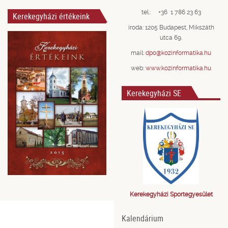
tel.: +36 1 786 23 63
Kerekegyházi értékeink
iroda: 1205 Budapest, Mikszáth
utca 69.
mail:
dpo@kozinformatika.hu
web:
www.kozinformatika.hu
Kerekegyházi SE
Kerekegyházi Sportegyesület
Kalendárium