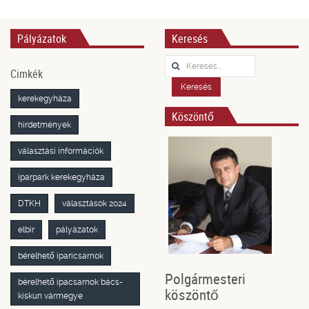
Pályázatok
Keresés
Keresés...
Cimkék
Keresés
kerekegyháza
Köszöntő
hirdetmények
választási információk
iparpark kerekegyháza
DTKH
választások 2024
elbir
pályázatok
bérelhető iparicsarnok
Polgármesteri
bérelhető ipacsarnok bács-
köszöntő
kiskun vármegye