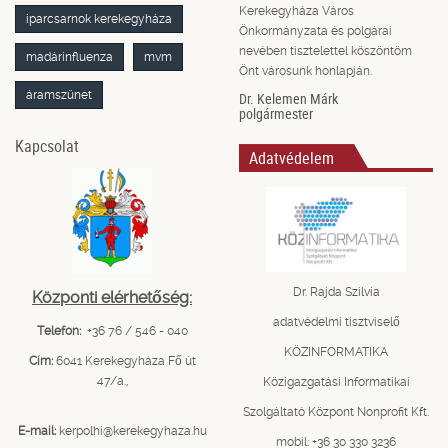
Kerekegyháza Város
iparcsarnok kerekegyháza
Önkormányzata és polgárai
nevében tisztelettel köszöntöm
madárinfluenza
mvm
Önt városunk honlapján.
áramszünet
Dr. Kelemen Márk
polgármester
Kapcsolat
Adatvédelem
Dr. Rajda Szilvia
Központi elérhetőség:
adatvédelmi tisztviselő
Telefon:
+36 76 / 546 - 040
KÖZINFORMATIKA
Cím:
6041 Kerekegyháza Fő út
47/a.,
Közigazgatási Informatikai
Szolgáltató Központ Nonprofit Kft.
E-mail:
kerpolhi@kerekegyhaza.hu
mobil: +36 30 330 3236