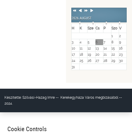
Previous
Previous
Next
Next
Year
Month
Year
Month
2026 AUGUST
H
K
Sze
Cs
P
Szo
V
1
2
3
4
5
6
7
8
9
10
11
12
13
14
15
16
17
18
19
20
21
22
23
24
25
26
27
28
29
30
31
Készítette:
Szilvási-Hazag Imre
--
Kerekegyháza Város
megbízásából --
2024.
Cookie Controls