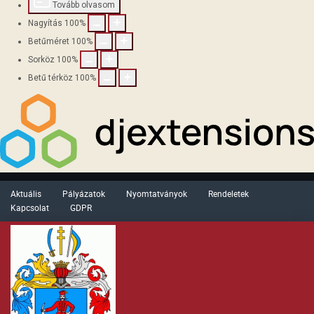
Tovább olvasom
Nagyítás
100
%
Betűméret
100
%
Sorköz
100
%
Betű térköz
100
%
Aktuális
Pályázatok
Nyomtatványok
Rendeletek
Kapcsolat
GDPR