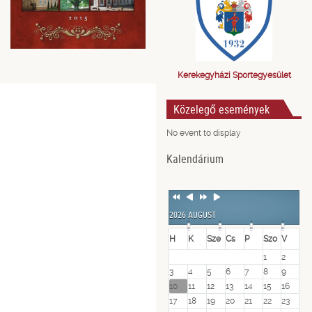
Kerekegyházi Sportegyesület
Közelegő események
No event to display
Kalendárium
Previous
Previous
Next
Next
Year
Month
Year
Month
2026 AUGUST
H
K
Sze
Cs
P
Szo
V
1
2
3
4
5
6
7
8
9
10
11
12
13
14
15
16
17
18
19
20
21
22
23