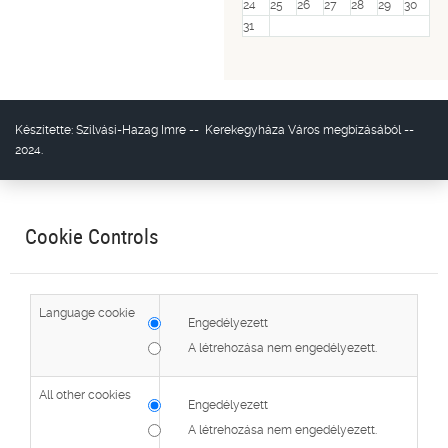
24
25
26
27
28
29
30
31
Készítette:
Szilvási-Hazag Imre
--
Kerekegyháza Város
megbízásából --
2024.
Cookie Controls
Language cookie
Engedélyezett
A létrehozása nem engedélyezett.
All other cookies
Engedélyezett
A létrehozása nem engedélyezett.