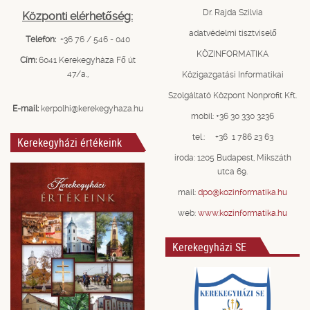
Dr. Rajda Szilvia
Központi elérhetőség:
adatvédelmi tisztviselő
Telefon:
+36 76 / 546 - 040
KÖZINFORMATIKA
Cím:
6041 Kerekegyháza Fő út
47/a.,
Közigazgatási Informatikai
Szolgáltató Központ Nonprofit Kft.
E-mail:
kerpolhi@kerekegyhaza.hu
mobil: +36 30 330 3236
tel.: +36 1 786 23 63
Kerekegyházi értékeink
iroda: 1205 Budapest, Mikszáth
utca 69.
mail:
dpo@kozinformatika.hu
web:
www.kozinformatika.hu
Kerekegyházi SE