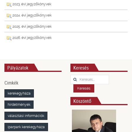
2023. évi jegyzőkönyvek
2024. évi jegyzőkönyvek
2025. évi jegyzőkönyvek
2026. évi jegyzőkönyvek
Pályázatok
Keresés
Keresés...
Cimkék
Keresés
kerekegyháza
Köszöntő
hirdetmények
választási információk
iparpark kerekegyháza