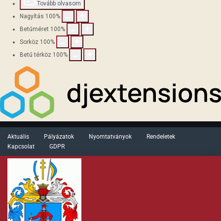
Tovább olvasom
Nagyítás
100
%
Betűméret
100
%
Sorköz
100
%
Betű térköz
100
%
Aktuális
Pályázatok
Nyomtatványok
Rendeletek
Kapcsolat
GDPR