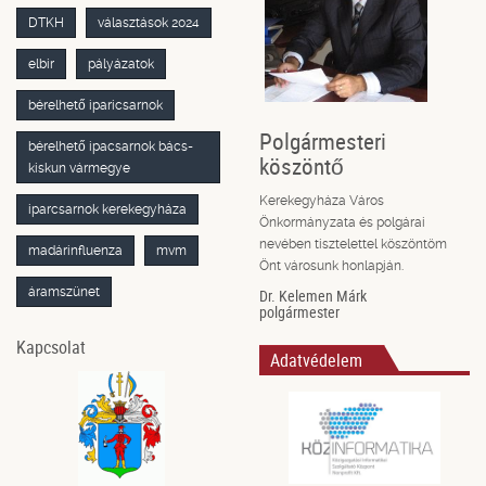
DTKH
választások 2024
elbir
pályázatok
bérelhető iparicsarnok
Polgármesteri
bérelhető ipacsarnok bács-
köszöntő
kiskun vármegye
Kerekegyháza Város
iparcsarnok kerekegyháza
Önkormányzata és polgárai
nevében tisztelettel köszöntöm
madárinfluenza
mvm
Önt városunk honlapján.
áramszünet
Dr. Kelemen Márk
polgármester
Kapcsolat
Adatvédelem