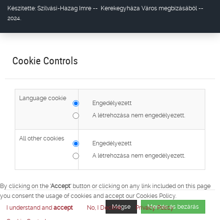
Készítette:
Szilvási-Hazag Imre
--
Kerekegyháza Város
megbízásából --
2024.
Cookie Controls
Language cookie
Engedélyezett
A létrehozása nem engedélyezett.
All other cookies
Engedélyezett
A létrehozása nem engedélyezett.
By clicking on the
'Accept'
button or clicking on any link included on this page
you consent the usage of cookies and accept our Cookies Policy.
Mégse
Mentés és bezárás
I understand and
accept
No, I Decline
Privacy Policy