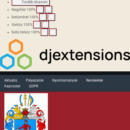
Tovább olvasom
Nagyítás
100
%
Betűméret
100
%
Sorköz
100
%
Betű térköz
100
%
Aktuális
Pályázatok
Nyomtatványok
Rendeletek
Kapcsolat
GDPR