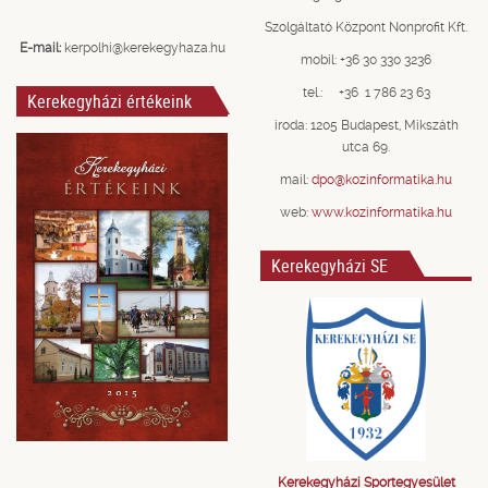
Szolgáltató Központ Nonprofit Kft.
E-mail:
kerpolhi@kerekegyhaza.hu
mobil: +36 30 330 3236
tel.: +36 1 786 23 63
Kerekegyházi értékeink
iroda: 1205 Budapest, Mikszáth
utca 69.
mail:
dpo@kozinformatika.hu
web:
www.kozinformatika.hu
Kerekegyházi SE
Kerekegyházi Sportegyesület