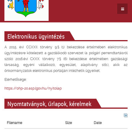
Elektronikus ügyintézés
A 2015. évi CCXXII. törvény 9.§ (1) bekezdése értelmében elektronikus
ügyintézésre kötelezett a gazdálkodó szervezet (a polgári perrendtartásról
szóló 2016.évi CXXX. törvény 7.§ (6) bekezdése értelmében: gazdasági
társaság, egyéni vállalkozó, egyesület, alapítvány stb.), akik az
önkormányzatok elektronikus portálján intézhetik ügyeiket.
Elérhetősége:
https://ohp-20.asp.lgov.hu/nyitolap
Nyomtatványok, űrlapok, kérelmek
Filename
Size
Date