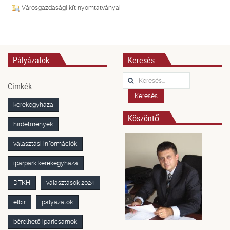
Városgazdasági kft nyomtatványai
Pályázatok
Keresés
Keresés...
Cimkék
Keresés
kerekegyháza
Köszöntő
hirdetmények
választási információk
iparpark kerekegyháza
DTKH
választások 2024
elbir
pályázatok
bérelhető iparicsarnok