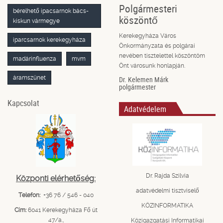
Polgármesteri
bérelhető ipacsarnok bács-
köszöntő
kiskun vármegye
Kerekegyháza Város
iparcsarnok kerekegyháza
Önkormányzata és polgárai
nevében tisztelettel köszöntöm
madárinfluenza
mvm
Önt városunk honlapján.
áramszünet
Dr. Kelemen Márk
polgármester
Kapcsolat
Adatvédelem
Dr. Rajda Szilvia
Központi elérhetőség:
adatvédelmi tisztviselő
Telefon:
+36 76 / 546 - 040
KÖZINFORMATIKA
Cím:
6041 Kerekegyháza Fő út
47/a.,
Közigazgatási Informatikai