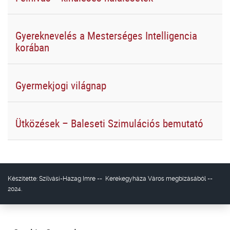
Gyereknevelés a Mesterséges Intelligencia
korában
Gyermekjogi világnap
Ütközések – Baleseti Szimulációs bemutató
Készítette:
Szilvási-Hazag Imre
--
Kerekegyháza Város
megbízásából --
2024.