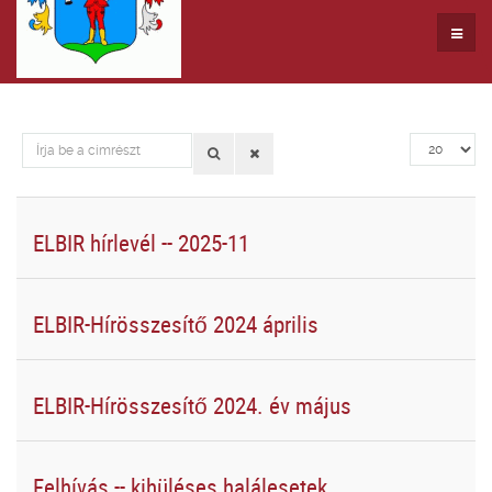
Írja
Tételek
be
#
a
címrészt
ELBIR hírlevél -- 2025-11
ELBIR-Hírösszesítő 2024 április
ELBIR-Hírösszesítő 2024. év május
Felhívás -- kihüléses halálesetek