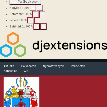
Tovább olvasom
Nagyítás
100
%
Betűméret
100
%
Sorköz
100
%
Betű térköz
100
%
Aktuális
Pályázatok
Nyomtatványok
Rendeletek
Kapcsolat
GDPR