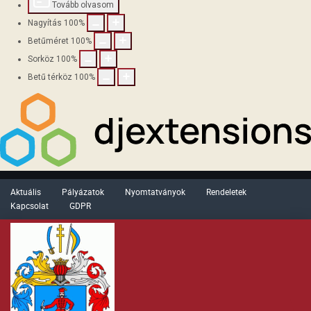
Tovább olvasom
Nagyítás
100
%
Betűméret
100
%
Sorköz
100
%
Betű térköz
100
%
Aktuális
Pályázatok
Nyomtatványok
Rendeletek
Kapcsolat
GDPR