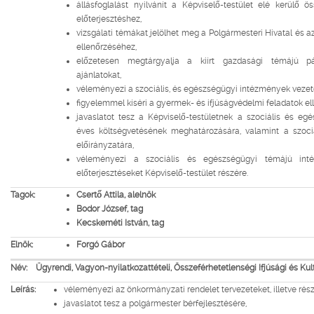
állásfoglalást nyilvánít a Képviselő-testület elé kerülő 
előterjesztéshez,
vizsgálati témákat jelölhet meg a Polgármesteri Hivatal és 
ellenőrzéséhez,
előzetesen megtárgyalja a kiírt gazdasági témájú pá
ajánlatokat,
véleményezi a szociális, és egészségügyi intézmények vezető
figyelemmel kíséri a gyermek- és ifjúságvédelmi feladatok ell
javaslatot tesz a Képviselő-testületnek a szociális és e
éves költségvetésének meghatározására, valamint a szoci
előirányzatára,
véleményezi a szociális és egészségügyi témájú inté
előterjesztéseket Képviselő-testület részére.
Tagok:
Csertő Attila, alelnök
Bodor József, tag
Kecskeméti István, tag
Elnök:
Forgó Gábor
Név:
Ügyrendi, Vagyon-nyilatkozattételi, Összeférhetetlenségi Ifjúsági és Kult
Leírás:
véleményezi az önkormányzati rendelet tervezeteket, illetve rés
javaslatot tesz a polgármester bérfejlesztésére,