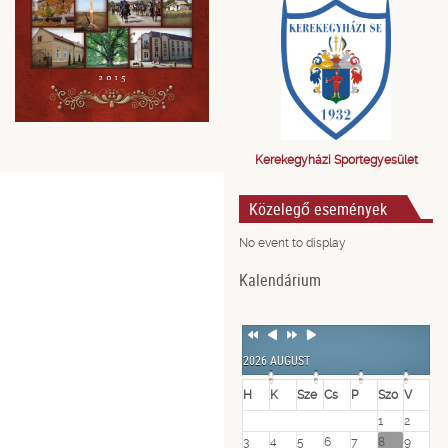
Kerekegyházi Sportegyesület
Közelegő események
No event to display
Kalendárium
Previous
Previous
Next
Next
Year
Month
Year
Month
2026 AUGUST
H
K
Sze
Cs
P
Szo
V
1
2
3
4
5
6
7
8
9