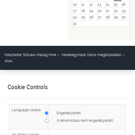
10
11
12
13
14
15
16
17
18
19
20
21
22
23
24
25
26
27
28
29
30
31
Készítette:
Szilvási-Hazag Imre
--
Kerekegyháza Város
megbízásából --
2024.
Cookie Controls
Language cookie
Engedélyezett
A létrehozása nem engedélyezett.
All other cookies