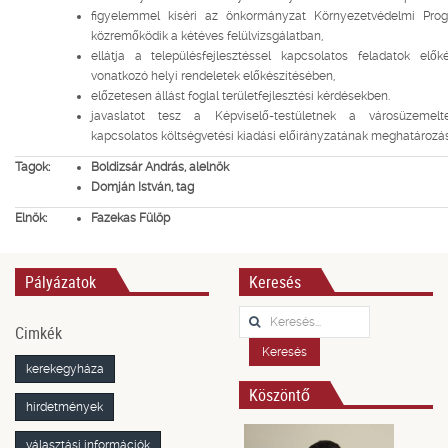
figyelemmel kíséri az önkormányzat Környezetvédelmi Prog
közremőködik a kétéves felülvizsgálatban,
ellátja a településfejlesztéssel kapcsolatos feladatok elők
vonatkozó helyi rendeletek előkészítésében,
előzetesen állást foglal területfejlesztési kérdésekben.
javaslatot tesz a Képviselő-testületnek a városüzemelteté
kapcsolatos költségvetési kiadási előirányzatának meghatározás
Tagok:
Boldizsár András, alelnök
Domján István, tag
Elnök:
Fazekas Fülöp
Pályázatok
Keresés
Keresés...
Cimkék
Keresés
kerekegyháza
Köszöntő
hirdetmények
választási információk