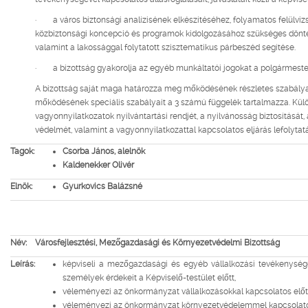
· a város biztonsági analízisének elkészítéséhez, folyamatos felülvizs
közbiztonsági koncepció és programok kidolgozásához szükséges dönt
valamint a lakossággal folytatott szisztematikus párbeszéd segítése.
· a bizottság gyakorolja az egyéb munkáltatói jogokat a polgármest
A bizottság saját maga határozza meg mőködésének részletes szabályai
mőködésének speciális szabályait a 3 számú függelék tartalmazza. Külö
vagyonnyilatkozatok nyilvántartási rendjét, a nyilvánosság biztosítását
védelmét, valamint a vagyonnyilatkozattal kapcsolatos eljárás lefolytat
Tagok:
Csorba János, alelnök
Kaldenekker Olivér
Elnök:
Gyurkovics Balázsné
Név:
Városfejlesztési, Mezőgazdasági és Környezetvédelmi Bizottság
Leírás:
képviseli a mezőgazdasági és egyéb vállalkozási tevékenység
személyek érdekeit a Képviselő-testület előtt,
véleményezi az önkormányzat vállalkozásokkal kapcsolatos előte
véleményezi az önkormányzat környezetvédelemmel kapcsolatos 