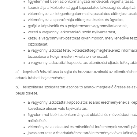
figyelemmel kíséri az önkormányzati rendeletek végrehajtását,
koordinálja a közbiztonsággal kapcsolatos lakossági és alapítv
véleményezi az idegenforgalommal kapcsolatos előterjesztések
véleményezi a sporttémájú előterjesztéseket és ügyeket,
győjti a képviselők és a polgármester vagyonnyilatkozatait,
vezeti a vagyonnyilatkozatokról szóló nyilvántartást,
kezeli a vagyonnyilatkozatokat olyan módon, mely lehetővé tesz
biztosítását,
a vagyonnyilatkozat tételi kötelezettség megtételéhez informá
biztosítása a Polgármesteri Hivatalon keresztül,
a vagyonnyilatkozattal kapcsolatos ellenőrzési eljárás lefolytat
a.) képviselő felszólítása (a saját és hozzátartozóinak) az ellenőrzésh
adatok írásbeli bejelentésére,
b.) felszólításra szolgáltatott azonosító adatok megfelelő őrzése és az
belüli törlése,
a vagyonnyilatkozattal kapcsolatos eljárás eredményének a Képv
következő ülésén való tájékoztatás.
figyelemmel kíséri az önkormányzat oktatási és mővelődési in
mőködését,
véleményezi az oktatási és mővelődési intézmények vezetői pály
javaslatot tesz a feladatköréhez tartó intézmények éves költség