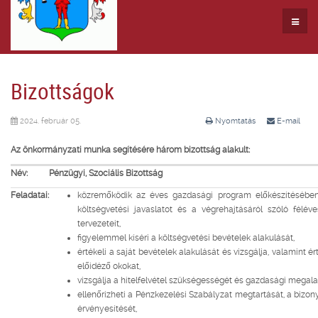
Bizottságok
2024. február 05.
Nyomtatás
E-mail
Az önkormányzati munka segítésére három bizottság alakult:
Név:
Pénzügyi, Szociális Bizottság
Feladatai:
közremőködik az éves gazdasági program előkészítésébe
költségvetési javaslatot és a végrehajtásáról szóló félé
tervezeteit,
figyelemmel kíséri a költségvetési bevételek alakulását,
értékeli a saját bevételek alakulását és vizsgálja, valamint é
előidéző okokat,
vizsgálja a hitelfelvétel szükségességét és gazdasági megal
ellenőrizheti a Pénzkezelési Szabályzat megtartását, a bizon
érvényesítését,