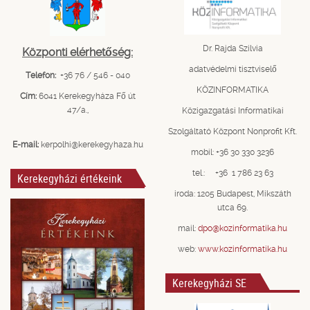
Dr. Rajda Szilvia
Központi elérhetőség:
adatvédelmi tisztviselő
Telefon:
+36 76 / 546 - 040
KÖZINFORMATIKA
Cím:
6041 Kerekegyháza Fő út
47/a.,
Közigazgatási Informatikai
Szolgáltató Központ Nonprofit Kft.
E-mail:
kerpolhi@kerekegyhaza.hu
mobil: +36 30 330 3236
tel.: +36 1 786 23 63
Kerekegyházi értékeink
iroda: 1205 Budapest, Mikszáth
utca 69.
mail:
dpo@kozinformatika.hu
web:
www.kozinformatika.hu
Kerekegyházi SE