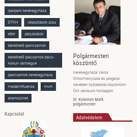
iparpark kerekegyháza
DTKH
választások 2024
elbir
pályázatok
bérelhető iparicsarnok
Polgármesteri
bérelhető ipacsarnok bács-
köszöntő
kiskun vármegye
Kerekegyháza Város
iparcsarnok kerekegyháza
Önkormányzata és polgárai
nevében tisztelettel köszöntöm
madárinfluenza
mvm
Önt városunk honlapján.
áramszünet
Dr. Kelemen Márk
polgármester
Kapcsolat
Adatvédelem