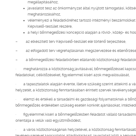
megállapításához,
javaslatot tesz az önkormányzat által nyújtott támogatási, költs
meghatározásához,
véleményezi a feladatköréhez tartozó intézményi beszámolókat 
Képviselő-testület részére,
a helyi bőnmegelőzési koncepció alapján a rövid-, közép- és hoss
– az elkészített terv Képviselő-testület elé történő terjesztése,
– az elfogadott terv végrehajtásának megszervezése és ellenőrzése
– a bőnmegelőzési feladatkörben ellátandó közbiztonsági feladatok
· meghatározza a közbiztonság javításával, bőnmegelőzéssel kapcsol
feladatokat, célkitőzéseket, figyelemmel kíséri azok megvalósulását,
· a tapasztalatok alapján évente, illetve szükség szerint áttekinti a 
helyzetét, a közbiztonság fenntartásában érintett szervek tevékenységé
· elemzi és értékeli a társadalmi és gazdasági folyamatoknak a bőnöz
bőnmegelőzés érdekében szükség esetén konkrét ajánlásokat, intézkedés
· figyelemmel kíséri a bőnmegelőzésben feladatot vállaló társadalmi
orientálja a velük való együttmőködést,
· a város közbiztonságának helyzetével, a közbiztonság fenntartásába
tevékenységével kapcsolatos állásfoglalásait, javaslatait közli a képvisel