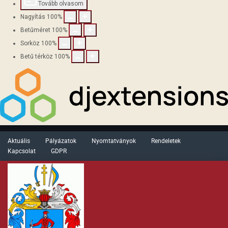
Tovább olvasom
Nagyítás
100
%
Betűméret
100
%
Sorköz
100
%
Betű térköz
100
%
Aktuális
Pályázatok
Nyomtatványok
Rendeletek
Kapcsolat
GDPR