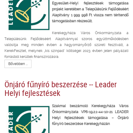
Egyesület-Helyi fejlesztések támogatása
projekt keretében a Településünk Fejlődéséért
Alapítvány 1 999 998 Ft vissza nem térítendő
támogatásban részesült.
Kerekegyháza Város Önkormányzata a
Településünk Fejlődéséért Alapítvánnyal szoros együttműködésben
valósítja meg minden évben a hagyományőrző szüreti fesztivált, a
KerekFesztet, melynek „kis színpad" költségei 2023. évben jelen pályázati
forrásból kerültek finanszírozásra.
Bővebben ...
Önjáró fűnyíró beszerzése -- Leader
Helyi fejlesztések
Szakmai beszámoló Kerekegyháza Város
Önkormányzata VP6-19.2.1-44-10-21 LEADER
Helyi fejlesztések támogatása – Önjáró
fűnyíró beszerzése Kerekegyházán