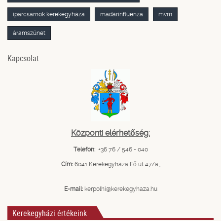
iparcsarnok kerekegyháza
madárinfluenza
mvm
áramszünet
Kapcsolat
Központi elérhetőség:
Telefon:
+36 76 / 546 - 040
Cím:
6041 Kerekegyháza Fő út 47/a.,
E-mail:
kerpolhi@kerekegyhaza.hu
Kerekegyházi értékeink