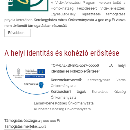
A Vidékfejlesztési Program keretén belül, a
Homokhátság Fejlődéséért Vidékfejlesztési
Egyesület-Helyi fejlesztések támogatása
projekt keretében
Kerekegyháza Város Önkormányzata 4 900 019 Ft vissza
nem térítendő támogatásban részesült.
Bővebben ...
A helyi identitás és kohézió erősítése
TOP-5.3.1.-16-BK1-2017-00006 „A helyi
identitás és kohézió erősítése”
Konzorciumvezető:
Kerekegyháza Város
Önkormányzata
Konzorciumi tagok:
Kunadacs Község
Önkormányzata
Ladánybene Község Önkormányzata
Kunbaracs Község Önkormányzata
Támogatás összege:
43 000 000 Ft
Támogatás mértéke:
100%