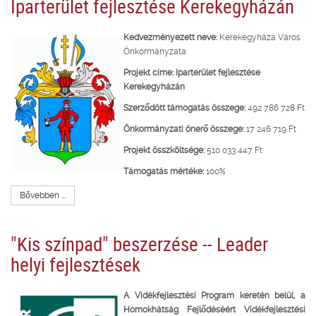
Iparterület fejlesztése Kerekegyházán
Kedvezményezett neve:
Kerekegyháza Város
Önkormányzata
Projekt címe:
Iparterület fejlesztése
Kerekegyházán
Szerződött támogatás összege:
492 786 728 Ft
Önkormányzati önerő összege:
17 246 719 Ft
Projekt összköltsége:
510 033 447 Ft
Támogatás mértéke:
100%
Bővebben ...
"Kis színpad" beszerzése -- Leader
helyi fejlesztések
A Vidékfejlesztési Program keretén belül, a
Homokhátság Fejlődéséért Vidékfejlesztési