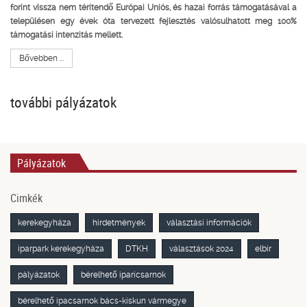
forint vissza nem térítendő Európai Uniós, és hazai forrás támogatásával a
településen egy évek óta tervezett fejlesztés valósulhatott meg 100%
támogatási intenzitás mellett.
Bővebben ...
további pályázatok
Pályázatok
Cimkék
kerekegyháza
hirdetmények
választási információk
iparpark kerekegyháza
DTKH
választások 2024
elbir
pályázatok
bérelhető iparicsarnok
bérelhető ipacsarnok bács-kiskun vármegye