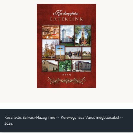
Készítette:
Szilvási-Hazag Imre
--
Kerekegyháza Város
megbízásából --
2024.