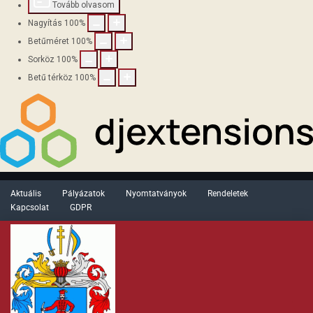
Tovább olvasom
Nagyítás
100
%
Betűméret
100
%
Sorköz
100
%
Betű térköz
100
%
Aktuális
Pályázatok
Nyomtatványok
Rendeletek
Kapcsolat
GDPR