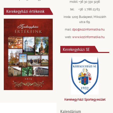
mobil: +36 30 330 3236
tel.: +36 1 786 23 63
Kerekegyházi értékeink
iroda: 1205 Budapest, Mikszáth
utca 69.
mail:
dpo@kozinformatika.hu
web:
www.kozinformatika.hu
Kerekegyházi SE
Kerekegyházi Sportegyesület
Kalendárium