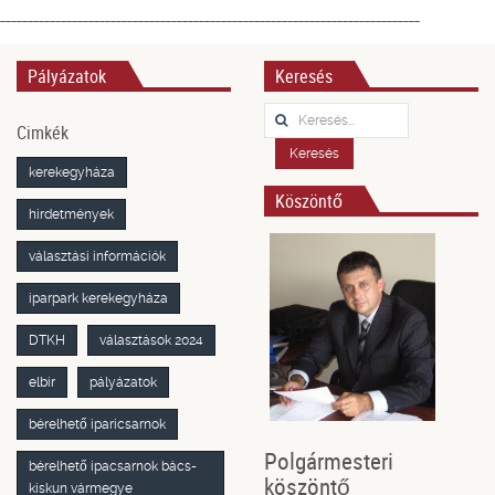
____________________________________________________________________________
Pályázatok
Keresés
Keresés...
Cimkék
Keresés
kerekegyháza
Köszöntő
hirdetmények
választási információk
iparpark kerekegyháza
DTKH
választások 2024
elbir
pályázatok
bérelhető iparicsarnok
Polgármesteri
bérelhető ipacsarnok bács-
köszöntő
kiskun vármegye