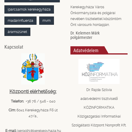
Kerekegyháza Város
iparcsarnok kerekegyháza
Önkormányzata és polgárai
nevében tisztelettel köszöntöm
madárinfluenza
mvm
Önt városunk honlapján.
áramszünet
Dr. Kelemen Márk
polgármester
Kapcsolat
Adatvédelem
Dr. Rajda Szilvia
Központi elérhetőség:
adatvédelmi tisztviselő
Telefon:
+36 76 / 546 - 040
KÖZINFORMATIKA
Cím:
6041 Kerekegyháza Fő út
47/a.,
Közigazgatási Informatikai
Szolgáltató Központ Nonprofit Kft.
E-mail:
kerpolhi@kerekegyhaza.hu