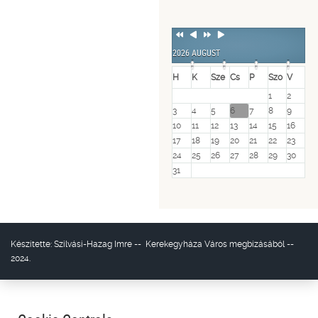
Previous
Previous
Next
Next
Year
Month
Year
Month
2026 AUGUST
H
K
Sze
Cs
P
Szo
V
1
2
3
4
5
6
7
8
9
10
11
12
13
14
15
16
17
18
19
20
21
22
23
24
25
26
27
28
29
30
31
Készítette:
Szilvási-Hazag Imre
--
Kerekegyháza Város
megbízásából --
2024.