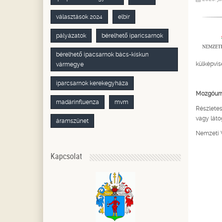
választások 2024
elbir
pályázatok
bérelhető iparicsarnok
bérelhető ipacsarnok bács-kiskun
külképvi
vármegye
iparcsarnok kerekegyháza
Mozgóurná
madárinfluenza
mvm
Részletes
vagy lát
áramszünet
Nemzeti V
Kapcsolat