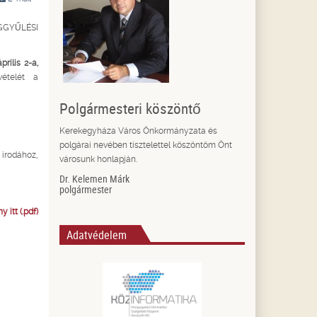
ZÁGGYŰLÉSI
április 2-a,
vételét a
Polgármesteri köszöntő
Kerekegyháza Város Önkormányzata és
polgárai nevében tisztelettel köszöntöm Önt
 irodához,
városunk honlapján.
Dr. Kelemen Márk
polgármester
 itt (.pdf)
Adatvédelem