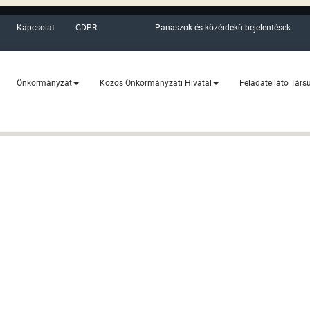
Kapcsolat
GDPR
Panaszok és közérdekű bejelentések
Önkormányzat
Közös Önkormányzati Hivatal
Feladatellátó Társ