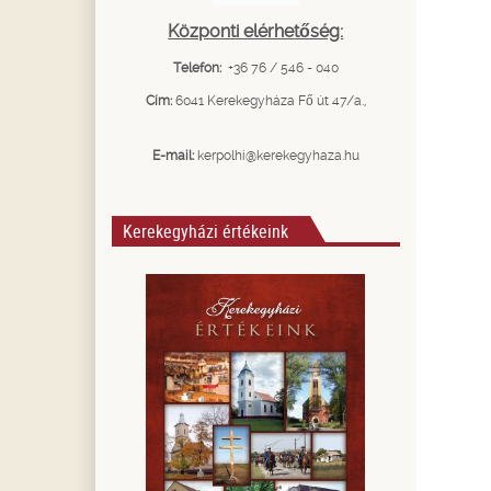
Központi elérhetőség:
Telefon:
+36 76 / 546 - 040
Cím:
6041 Kerekegyháza Fő út 47/a.,
E-mail:
kerpolhi@kerekegyhaza.hu
Kerekegyházi értékeink