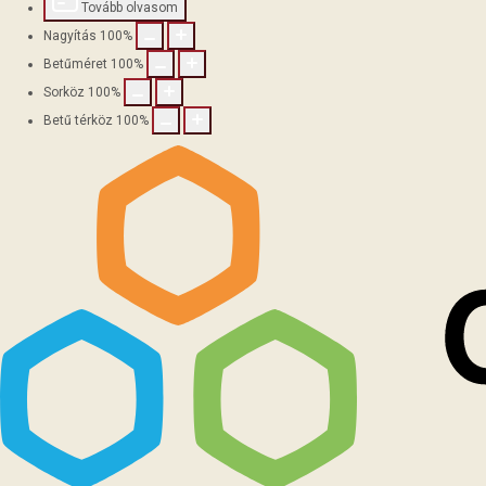
Tovább olvasom
Nagyítás
100
%
Betűméret
100
%
Sorköz
100
%
Betű térköz
100
%