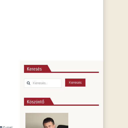
Keresés
Keresés...
Keresés
Köszöntő
E-mail