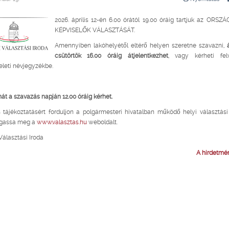
2026. április 12-én 6.00 órától 19.00 óráig tartjuk az ORS
KÉPVISELŐK VÁLASZTÁSÁT.
Amennyiben lakóhelyétől eltérő helyen szeretne szavazni,
csütörtök 16.00 óráig átjelentkezhet
, vagy kérheti fel
seleti névjegyzékbe.
t a szavazás napján 12.00 óráig kérhet.
 tájékoztatásért forduljon a polgármesteri hivatalban működő helyi választási
ogassa meg a
www.valasztas.hu
weboldalt.
álasztási Iroda
A hirdetmény