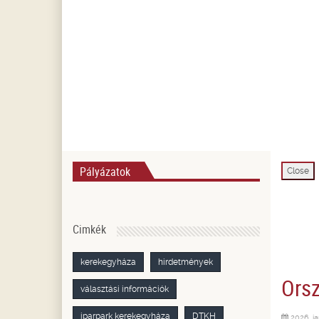
Pályázatok
Close
Cimkék
kerekegyháza
hirdetmények
Orsz
választási információk
iparpark kerekegyháza
DTKH
2026. ja