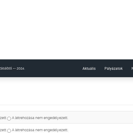
Aktuális
Pályázatok
ásából -- 2024.
zett
A létrehozása nem engedélyezett.
zett
A létrehozása nem engedélyezett.