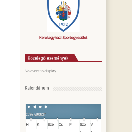
Kerekegyházi Sportegyesület
Közelegő események
No event to display
Kalendárium
Previous
Previous
Next
Next
Year
Month
Year
Month
2026 AUGUST
H
K
Sze
Cs
P
Szo
V