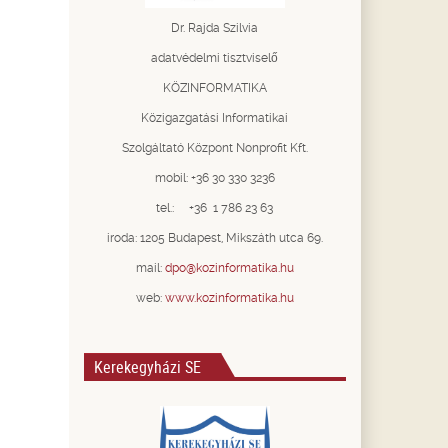
Dr. Rajda Szilvia
adatvédelmi tisztviselő
KÖZINFORMATIKA
Közigazgatási Informatikai
Szolgáltató Központ Nonprofit Kft.
mobil: +36 30 330 3236
tel.: +36 1 786 23 63
iroda: 1205 Budapest, Mikszáth utca 69.
mail:
dpo@kozinformatika.hu
web:
www.kozinformatika.hu
Kerekegyházi SE