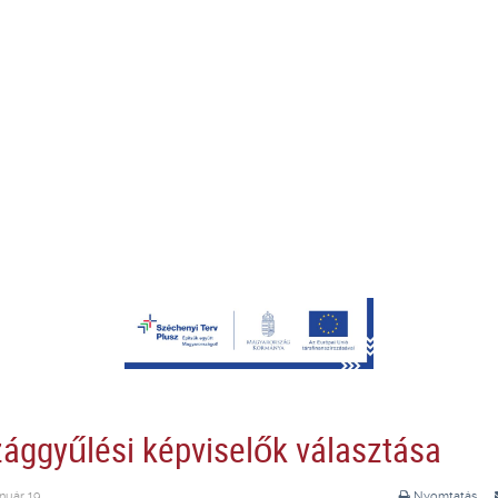
ággyűlési képviselők választása
nuár 19.
Nyomtatás