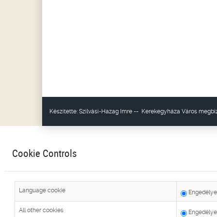
Készítette:
Szilvási-Hazag Imre
--
Kerekegyháza Város
megbíz
Cookie Controls
Language cookie
Engedélye
All other cookies
Engedélye