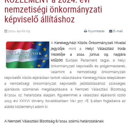
nemzetiségi önkormányzati
képviselő állításhoz
2024. április 09.
Nyomtatás
E-mail
A
Kerekegyházi Közös Önkormányzati Hivatal
jegyzője
, mint a
Helyi Választási Iroda
Vezetője a 2024. június 09. napjára
kitűzött
Európai Parlament tagjai, a helyi
önkormányzati képviselők és polgármesterek,
valamint a nemzetiségi önkormányzati
képviselők közös eljárásban tartott választására Kerekegyháza településen
a nemzetiségi önkormányzat képviselők jelöltállításához szükséges
ajánlások számának megállapítására a Nemzeti Választási Bizottság
8/2024. sz. határozata alapján, figyelemmel a választási eljárásról szóló
2013. évi XXXVI. törvény (továbbiakban: Ve.) 307 /E. §-ában foglaltakra az
alábbi közleményt adom ki.
A Nemzeti Választási Bizottság 8/2024. számú határozatának: