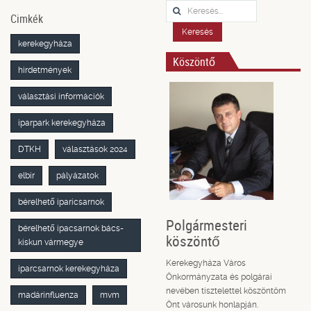
Keresés...
Cimkék
Keresés
kerekegyháza
Köszöntő
hirdetmények
választási információk
iparpark kerekegyháza
DTKH
választások 2024
elbir
pályázatok
bérelhető iparicsarnok
Polgármesteri
bérelhető ipacsarnok bács-
köszöntő
kiskun vármegye
Kerekegyháza Város
iparcsarnok kerekegyháza
Önkormányzata és polgárai
nevében tisztelettel köszöntöm
madárinfluenza
mvm
Önt városunk honlapján.