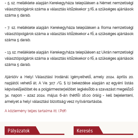
- 5. sz. melléklete alapján Kerekegyháza településen a Német nemzetiségi
választópolgárok száma a választás kitűzésekor 3 fő, a szükséges ajánlások
száma 5 darab.
- 7. sz. melléklete alapján Kerekegyháza településen a Roma nemzetiségi
választópolgárok száma a választás kitűzésekor 4 fő, a szükséges ajánlások
száma 5 darab.
- 13. sz. melléklete alapján Kerekegyháza településen az Ukrán nemzetiségi
választópolgárok száma a választás kitűzésekor 0 fő, a szükséges ajánlások
száma 5 darab.
Ajánlóív a Helyi Választási Irodánál igényelhető, amely 2024. április 20.
napjától vehető át. A Ve. 307 /G. § (1) bekezdése alapján az egyéni listás
képviselőjelöltet és a polgármesterjelöltet legkésőbb a szavazást megelőző
34. napon - azaz 2024. május 6-án (hétfő) 16.00 óráig - kell bejelenteni,
amelyet a helyi választási bizottság vesz nyilvántartásba.
A közlemény teljes tartalma itt. (.Pdf)
Pályázatok
Keresés