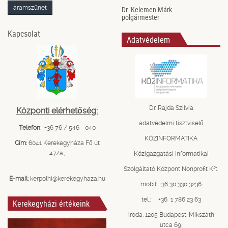
áramszünet
Dr. Kelemen Márk
polgármester
Kapcsolat
Adatvédelem
Dr. Rajda Szilvia
Központi elérhetőség:
adatvédelmi tisztviselő
Telefon:
+36 76 / 546 - 040
KÖZINFORMATIKA
Cím:
6041 Kerekegyháza Fő út
47/a.,
Közigazgatási Informatikai
Szolgáltató Központ Nonprofit Kft.
E-mail:
kerpolhi@kerekegyhaza.hu
mobil: +36 30 330 3236
tel.: +36 1 786 23 63
Kerekegyházi értékeink
iroda: 1205 Budapest, Mikszáth
utca 69.