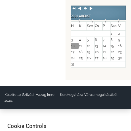
Previous
Previous
Next
Next
Year
Month
Year
Month
2026 AUGUST
H
K
Sze
Cs
P
Szo
V
1
2
3
4
5
6
7
8
9
10
11
12
13
14
15
16
17
18
19
20
21
22
23
24
25
26
27
28
29
30
31
Készítette:
Szilvási-Hazag Imre
--
Kerekegyháza Város
megbízásából --
2024.
Cookie Controls