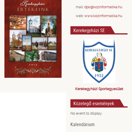
mail:
dpo@kozinformatika.hu
web:
www.kozinformatika.hu
Kerekegyházi SE
Kerekegyházi Sportegyesület
Közelegő események
No event to display
Kalendárium