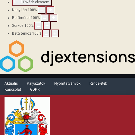
Tovább olvasom
Nagyítás
100
%
Betűméret
100
%
Sorköz
100
%
Betű térköz
100
%
Aktuális
Pályázatok
Nyomtatványok
Rendeletek
Kapcsolat
GDPR