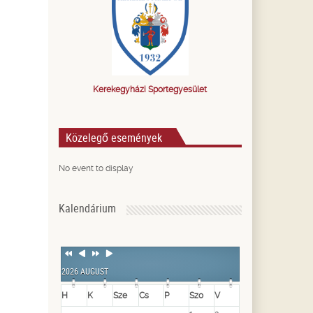
Kerekegyházi Sportegyesület
Közelegő események
No event to display
Kalendárium
Previous
Previous
Next
Next
Year
Month
Year
Month
2026 AUGUST
H
K
Sze
Cs
P
Szo
V