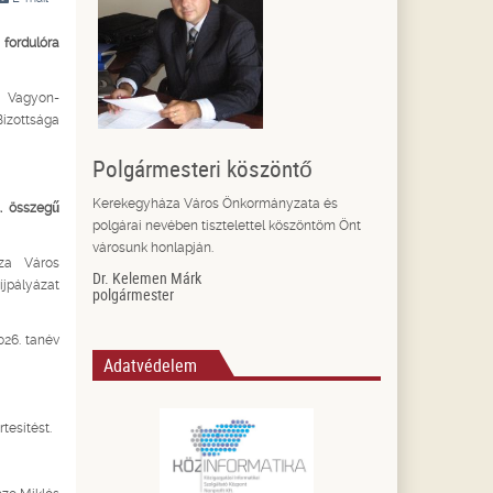
 fordulóra
 Vagyon-
 Bizottsága
Polgármesteri köszöntő
Kerekegyháza Város Önkormányzata és
t. összegű
polgárai nevében tisztelettel köszöntöm Önt
városunk honlapján.
áza Város
Dr. Kelemen Márk
pályázat
polgármester
026. tanév
Adatvédelem
tesítést.