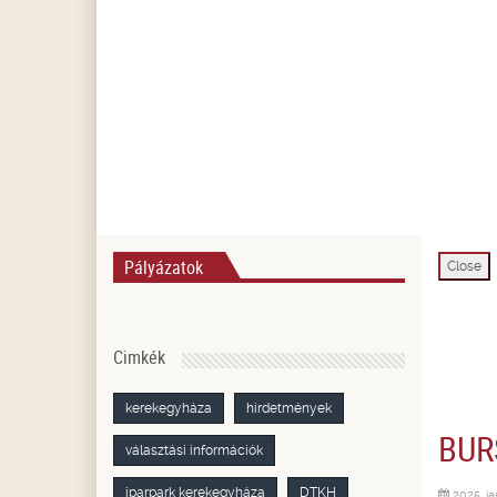
Pályázatok
Close
Cimkék
kerekegyháza
hirdetmények
BUR
választási információk
iparpark kerekegyháza
DTKH
2025. ja