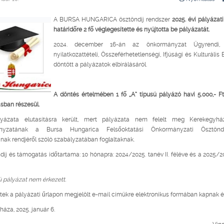
A BURSA HUNGARICA ösztöndíj rendszer
2025. évi pályázati
határidőre 2 fő véglegesítette és nyújtotta be pályázatát.
2024. december 16-án az önkormányzat Ügyrendi,
nyilatkozattételi, Összeférhetetlenségi, Ifjúsági és Kulturális
döntött a pályázatok elbírálásáról.
A döntés értelmében 1 fő „A” típusú pályázó havi 5.000,- F
sban részesül.
yázata elutasításra került, mert pályázata nem felelt meg Kerekegyh
nyzatának a Bursa Hungarica Felsőoktatási Önkormányzati Ösztöndíj
ának rendjéről szóló szabályzatában foglaltaknak.
díj és támogatás időtartama: 10 hónapra: 2024/2025. tanév II. féléve és a 2025/2
ú pályázat nem érkezett.
ttek a pályázati űrlapon megjelölt e-mail címükre elektronikus formában kapnak ér
áza, 2025. január 6.