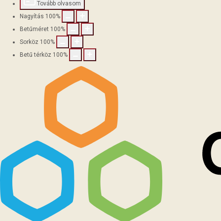
Tovább olvasom
Nagyítás
100
%
Betűméret
100
%
Sorköz
100
%
Betű térköz
100
%