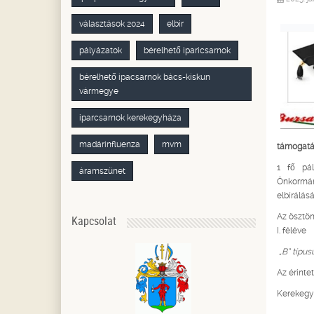
választások 2024
elbir
pályázatok
bérelhető iparicsarnok
bérelhető ipacsarnok bács-kiskun
vármegye
iparcsarnok kerekegyháza
madárinfluenza
mvm
támogatá
1 fő pál
áramszünet
Önkormá
elbírálás
Az ösztön
Kapcsolat
I. féléve
„B” típus
Az érinte
Kerekegyh