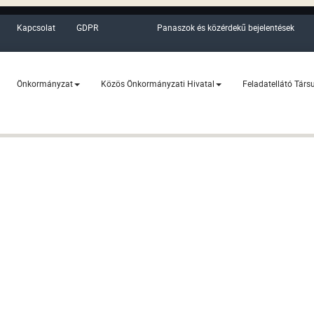
Kapcsolat
GDPR
Panaszok és közérdekű bejelentések
Önkormányzat
Közös Önkormányzati Hivatal
Feladatellátó Társ