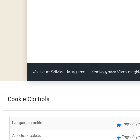
Készítette:
Szilvási-Hazag Imre
--
Kerekegyháza Város
megbíz
Cookie Controls
Language cookie
Engedélye
All other cookies
Engedélye