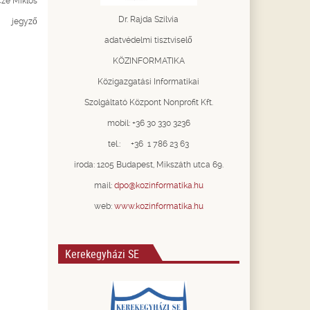
ós
Dr. Rajda Szilvia
ő
adatvédelmi tisztviselő
KÖZINFORMATIKA
Közigazgatási Informatikai
Szolgáltató Központ Nonprofit Kft.
mobil: +36 30 330 3236
tel.: +36 1 786 23 63
iroda: 1205 Budapest, Mikszáth utca 69.
mail:
dpo@kozinformatika.hu
web:
www.kozinformatika.hu
Kerekegyházi SE