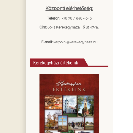
Központi elérhetőség:
Telefon:
+36 76 / 546 - 040
Cím:
6041 Kerekegyháza Fő út 47/a.,
E-mail:
kerpolhi@kerekegyhaza.hu
Kerekegyházi értékeink