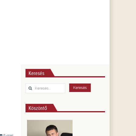
Keresés
Keresés...
Keresés
Köszöntő
E-mail