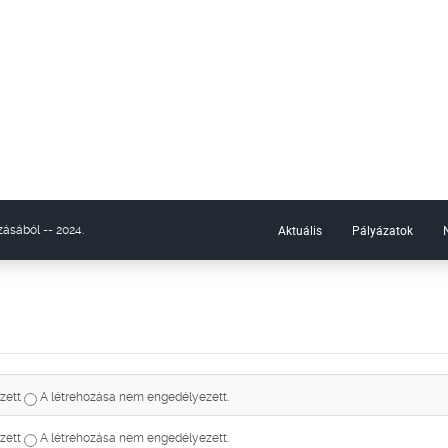
Aktuális
Pályázatok
ásából -- 2024.
zett
A létrehozása nem engedélyezett.
zett
A létrehozása nem engedélyezett.