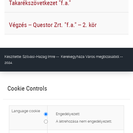
Takarékszövetkezet "f.a."
Végzés -- Questor Zrt. "f.a." -- 2. kör
Készítette:
Szilvási-Hazag Imre
--
Kerekegyháza Város
megbízásából --
2024.
Cookie Controls
Language cookie
Engedélyezett
A létrehozása nem engedélyezett.