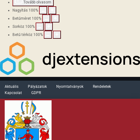
Tovább olvasom
Nagyítás
100
%
Betűméret
100
%
Sorköz
100
%
Betű térköz
100
%
Aktuális
Pályázatok
Nyomtatványok
Rendeletek
Kapcsolat
GDPR