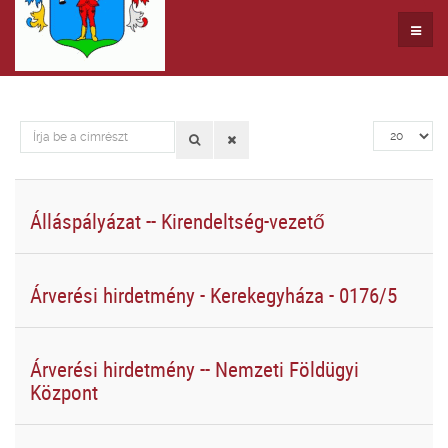
Írja
Tételek
be
#
a
címrészt
Álláspályázat -- Kirendeltség-vezető
Árverési hirdetmény - Kerekegyháza - 0176/5
Árverési hirdetmény -- Nemzeti Földügyi
Központ